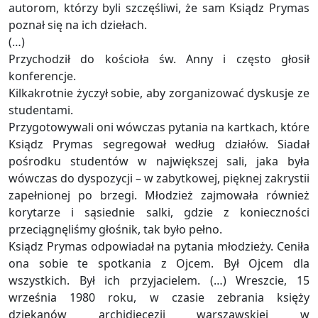
autorom, którzy byli szczęśliwi, że sam Ksiądz Prymas
poznał się na ich dziełach.
(…)
Przychodził do kościoła św. Anny i często głosił
konferencje.
Kilkakrotnie życzył sobie, aby zorganizować dyskusje ze
studentami.
Przygotowywali oni wówczas pytania na kartkach, które
Ksiądz Prymas segregował według działów. Siadał
pośrodku studentów w największej sali, jaka była
wówczas do dyspozycji – w zabytkowej, pięknej zakrystii
zapełnionej po brzegi. Młodzież zajmowała również
korytarze i sąsiednie salki, gdzie z konieczności
przeciągnęliśmy głośnik, tak było pełno.
Ksiądz Prymas odpowiadał na pytania młodzieży. Ceniła
ona sobie te spotkania z Ojcem. Był Ojcem dla
wszystkich. Był ich przyjacielem. (…) Wreszcie, 15
września 1980 roku, w czasie zebrania księży
dziekanów archidiecezji warszawskiej w