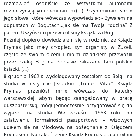
rozmawiać osobiście ze wszystkimi alumnami
rozpoczynającymi seminarium.(…) Przypominam sobie
jego słowa, które wówczas wypowiedział: - Bywałem na
odpustach w Bogutach…Jak się ma Twoja rodzina? Z
panem Uszyńskim przewoziliśmy książki za Bug.
Później dopiero dowiedziałem się w rodzinie, że Ksiądz
Prymas jako mały chłopiec, syn organisty w Zuzeli,
często ze swoim ojcem i moim dziadkiem przewozili
przez rzekę Bug na Podlasie zakazane tam polskie
książki. (…)
8 grudnia 1962 r. wydelegowany zostałem do Belgii na
studia w Instytucie Jezuickim „Lumen Vitae”. Ksiądz
Prymas przeniósł mnie wówczas do katedry
warszawskiej, abym będąc zaangażowany w pracę
duszpasterską, mógł jednocześnie przygotować się do
wyjazdu na studia. We wrześniu 1963 roku po
załatwieniu formalności paszportowo – wizowych
udałem się na Miodową, na pożegnanie z Księdzem
Prymasem. Na zakończenie Ksiądz Prymas popatrzył mi