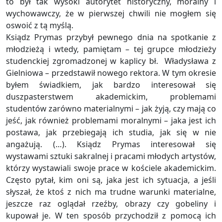
to był tak wysoki autorytet historyczny, moralny i
wychowawczy, że w pierwszej chwili nie mogłem się
oswoić z tą myślą.
Ksiądz Prymas przybył pewnego dnia na spotkanie z
młodzieżą i wtedy, pamiętam – tej grupce młodzieży
studenckiej zgromadzonej w kaplicy bł. Władysława z
Gielniowa – przedstawił nowego rektora. W tym okresie
byłem świadkiem, jak bardzo interesował się
duszpasterstwem akademickim, problemami
studentów zarówno materialnymi – jak żyją, czy mają co
jeść, jak również problemami moralnymi – jaka jest ich
postawa, jak przebiegają ich studia, jak się w nie
angażują. (…). Ksiądz Prymas interesował się
wystawami sztuki sakralnej i pracami młodych artystów,
którzy wystawiali swoje prace w kościele akademickim.
Często pytał, kim oni są, jaka jest ich sytuacja, a jeśli
słyszał, że ktoś z nich ma trudne warunki materialne,
jeszcze raz oglądał rzeźby, obrazy czy gobeliny i
kupował je. W ten sposób przychodził z pomocą ich