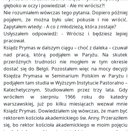
głęboko w oczy i powiedział: - Ale mi wrócisz?!
Nie rozumiałem wówczas tego pytania. Dopiero później
pojąłem, że można było ulec pokusie i nie wrócić.
Zapytałem wtedy: - A co z młodzieżą, która zostaje?
Usłyszałem odpowiedź: - Wrócisz i będziesz lepiej
pracował.
Ksiądz Prymas w dalszym ciągu – choć z daleka – czuwał
nad pracą, którą podjąłem w Paryżu. Na skutek
przeróżnych trudności nie mogłem w tym okresie
dostać się do Belgii. Pozostałem więc na mocy decyzji
Księdza Prymasa w Seminarium Polskim w Paryżu i
podjąłem tam studia w Wyższym Instytucie Pastoralno –
Katechetycznym. Studiowałem przez trzy lata. Gdy
wróciłem w sierpniu 1966 roku do katedry
warszawskiej, już po kilku miesiącach wezwał mnie
Ksiądz Prymas. Dowiedziałem się wówczas, że mam być
rektorem kościoła akademickiego św. Anny. Przeraziłem
się, bo rektor kościoła akademickiego w moim pojęciu