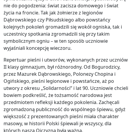
nie do pogodzenia: świat zacisza domowego i świat
życia na froncie. Tak jak żołnierze z legionów
Dąbrowskiego czy Piłsudskiego albo powstańcy
kolejnych pokoleń gromadzili się wokół ogniska, tak i
uczestnicy spotkania zgromadzili się przy takim
symbolicznym ogniu – w ten sposób uczniowie
wyjaśniali koncepcję wieczoru.
Repertuar pieśni i utworów, wykonanych przez uczniów
II klasy gimnazjum, był różnorodny. Od Bogurodzicy,
przez Mazurek Dąbrowskiego, Polonezy Chopina i
Ogińskiego, pieśni legionowe i powstańcze, aż po
utwory z okresu „Solidarności” i lat 90. Uczniowie chcieli
bowiem podkreślić, że tożsamość narodowa jest
przedmiotem refleksji każdego pokolenia. Zachęcali
zgromadzoną publiczność do wspólnego śpiewu, gdyż
większość z prezentowanych pieśni miała charakter
masowy, w historii Polski śpiewali je wszyscy, dla
których nasza Ojczyzna była ważna.